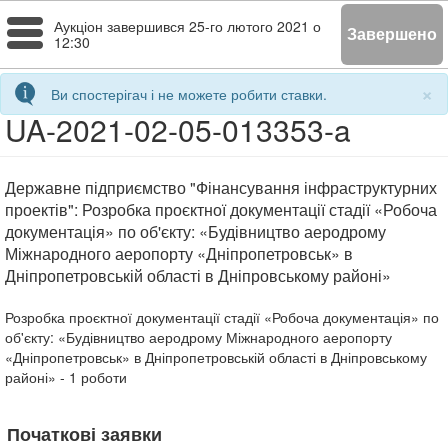
Toggle
Аукціон завершився
25-го лютого 2021 о
Завершено
12:30
navigation
×
Ви спостерігач і не можете робити ставки.
UA-2021-02-05-013353-a
Державне підприємство "Фінансування інфраструктурних
проектів": Розробка проєктної документації стадії «Робоча
документація» по об'єкту: «Будівництво аеродрому
Міжнародного аеропорту «Дніпропетровськ» в
Дніпропетровській області в Дніпровському районі»
Розробка проєктної документації стадії «Робоча документація» по
об'єкту: «Будівництво аеродрому Міжнародного аеропорту
«Дніпропетровськ» в Дніпропетровській області в Дніпровському
районі»
- 1
роботи
Початкові заявки