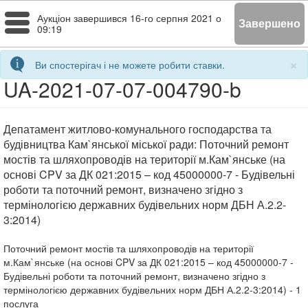
Toggle
Аукціон завершився
16-го серпня 2021 о
Завершено
09:19
navigation
×
Ви спостерігач і не можете робити ставки.
UA-2021-07-07-004790-b
Депатамент житлово-комунального господарства та
будівництва Кам`янської міської ради: Поточний ремонт
мостів та шляхопроводів на території м.Кам`янське (на
основі CPV за ДК 021:2015 – код 45000000-7 - Будівельні
роботи та поточний ремонт, визначено згідно з
термінологією державних будівельних норм ДБН А.2.2-
3:2014)
Поточний ремонт мостів та шляхопроводів на території
м.Кам`янське (на основі CPV за ДК 021:2015 – код 45000000-7 -
Будівельні роботи та поточний ремонт, визначено згідно з
термінологією державних будівельних норм ДБН А.2.2-3:2014)
- 1
послуга