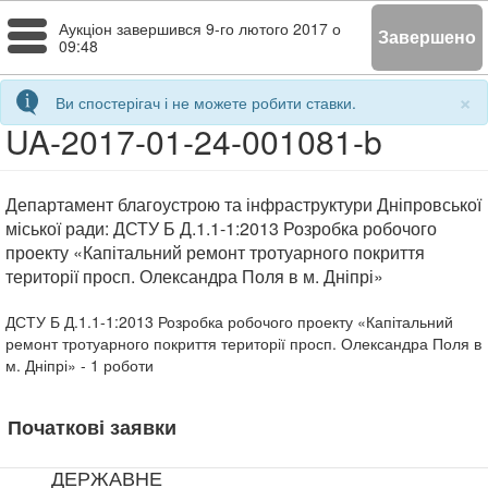
Toggle
Аукціон завершився
9-го лютого 2017 о
Завершено
09:48
navigation
×
Ви спостерігач і не можете робити ставки.
UA-2017-01-24-001081-b
Департамент благоустрою та інфраструктури Дніпровської
міської ради: ДСТУ Б Д.1.1-1:2013 Розробка робочого
проекту «Капітальний ремонт тротуарного покриття
території просп. Олександра Поля в м. Дніпрі»
ДСТУ Б Д.1.1-1:2013 Розробка робочого проекту «Капітальний
ремонт тротуарного покриття території просп. Олександра Поля в
м. Дніпрі»
- 1
роботи
Початкові заявки
ДЕРЖАВНЕ