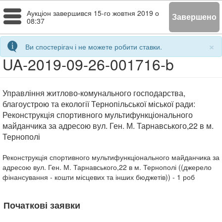
Toggle
Аукціон завершився
15-го жовтня 2019 о
Завершено
08:37
navigation
×
Ви спостерігач і не можете робити ставки.
UA-2019-09-26-001716-b
Управління житлово-комунального господарства,
благоустрою та екології Тернопільської міської ради:
Реконструкція спортивного мультифункціонального
майданчика за адресою вул. Ген. М. Тарнавського,22 в м.
Тернополі
Реконструкція спортивного мультифункціонального майданчика за
адресою вул. Ген. М. Тарнавського,22 в м. Тернополі ((джерело
фінансування - кошти місцевих та інших бюджетів))
- 1
роб
Початкові заявки