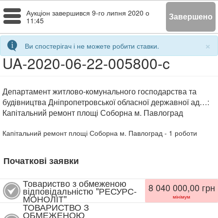
Toggle
Аукціон завершився
9-го липня 2020 о
Завершено
11:45
navigation
×
Ви спостерігач і не можете робити ставки.
UA-2020-06-22-005800-c
Департамент житлово-комунального господарства та
будівництва Дніпропетровської обласної державної ад…:
Капітальний ремонт площі Соборна м. Павлоград
Капітальний ремонт площі Соборна м. Павлоград
- 1
роботи
Початкові заявки
Товариство з обмеженою
8 040 000,00
грн
відповідальністю "РЕСУРС-
МОНОЛІТ"
мінімум
ТОВАРИСТВО З
ОБМЕЖЕНОЮ