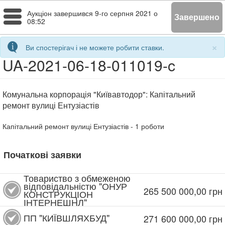
Toggle
Аукціон завершився
9-го серпня 2021 о
Завершено
08:52
navigation
×
Ви спостерігач і не можете робити ставки.
UA-2021-06-18-011019-c
Комунальна корпорація "Київавтодор": Капітальний
ремонт вулиці Ентузіастів
Капітальний ремонт вулиці Ентузіастів
- 1
роботи
Початкові заявки
Товариство з обмеженою
відповідальністю "ОНУР
265 500 000,00
грн
КОНСТРУКЦІОН
ІНТЕРНЕШНЛ"
ПП "КИЇВШЛЯХБУД"
271 600 000,00
грн