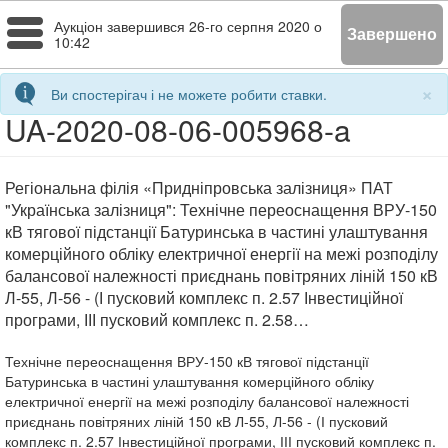
Toggle
Аукціон завершився
26-го серпня 2020 о
Завершено
10:42
navigation
×
Ви спостерігач і не можете робити ставки.
UA-2020-08-06-005968-a
Регіональна філія «Придніпровська залізниця» ПАТ
"Українська залізниця": Технічне переоснащення ВРУ-150
кВ тягової підстанції Батуринська в частині улаштування
комерційного обліку електричної енергії на межі розподілу
балансової належності приєднань повітряних ліній 150 кВ
Л-55, Л-56 - (І пусковий комплекс п. 2.57 Інвестиційної
програми, ІІІ пусковий комплекс п. 2.58…
Технічне переоснащення ВРУ-150 кВ тягової підстанції
Батуринська в частині улаштування комерційного обліку
електричної енергії на межі розподілу балансової належності
приєднань повітряних ліній 150 кВ Л-55, Л-56 - (І пусковий
комплекс п. 2.57 Інвестиційної програми, ІІІ пусковий комплекс п.