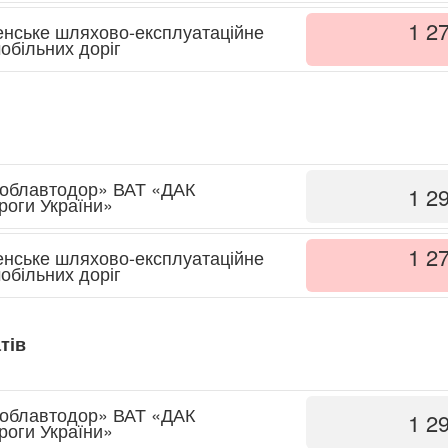
1 2
енське шляхово-експлуатаційне
обільних доріг
 облавтодор» ВАТ «ДАК
1 2
роги України»
1 2
енське шляхово-експлуатаційне
обільних доріг
тів
 облавтодор» ВАТ «ДАК
1 2
роги України»