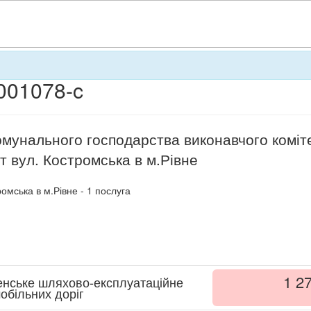
001078-c
мунального господарства виконавчого коміте
 вул. Костромська в м.Рівне
омська в м.Рівне
- 1
послуга
1 2
енське шляхово-експлуатаційне
обільних доріг